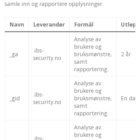
samle inn og rapportere opplysninger.
Navn
Leverandør
Formål
Utløpe
Analyse av
brukere og
.ibs-
_ga
bruksmønstre,
2 år
security.no
samt
rapportering.
Analyse av
brukere og
.ibs-
_gid
bruksmønstre,
En dag
security.no
samt
rapportering.
Analyse av
brukere og
.ibs-