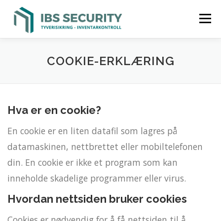
Gå
Meny
til
innhold
UTSTYRSDATABASE
MERKING
SKANNING
COOKIE-ERKLÆRING
SPORING
SIKRING
KONTAKT OSS
Hva er en cookie?
En cookie er en liten datafil som lagres på
datamaskinen, nettbrettet eller mobiltelefonen
din. En cookie er ikke et program som kan
inneholde skadelige programmer eller virus.
Hvordan nettsiden bruker cookies
Cookies er nødvendig for å få nettsiden til å