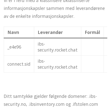
Vi er i ferd med å klassifisere uklassifiserte
informasjonskapsler sammen med leverandørene
av de enkelte informasjonskapsler.
Navn
Leverandør
Formål
U
ibs-
_e4e96
Ø
security.rocket.chat
ibs-
connect.sid
Ø
security.rocket.chat
Ditt samtykke gjelder følgende domener: .ibs-
security.no, .ibsinventory.com og .ifstolen.com